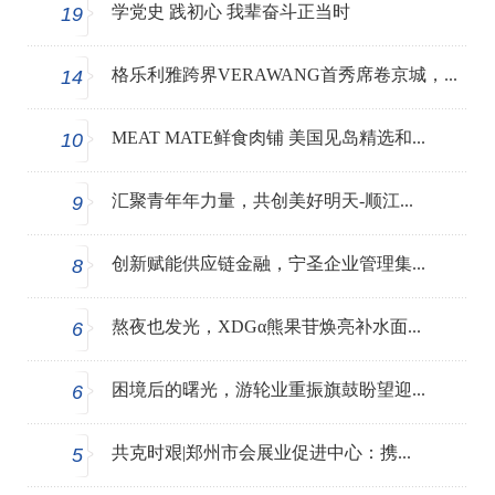
学党史 践初心 我辈奋斗正当时
19
格乐利雅跨界VERAWANG首秀席卷京城，...
14
MEAT MATE鲜食肉铺 美国见岛精选和...
10
汇聚青年年力量，共创美好明天-顺江...
9
创新赋能供应链金融，宁圣企业管理集...
8
熬夜也发光，XDGα熊果苷焕亮补水面...
6
困境后的曙光，游轮业重振旗鼓盼望迎...
6
共克时艰|郑州市会展业促进中心：携...
5