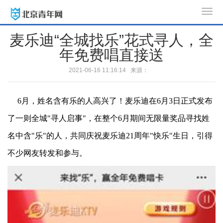
T
o
麦乐迪“全城找乐”花式寻人，全
g
年免费唱直接送
g
l
2021-06-16 11:16:14 来源：
e
n
6月，姓名含有乐的人高兴了！麦乐迪在6月3日正式发布
a
v
了一则全城"寻人启事"，在整个6月期间无限量奖品寻找姓
i
名中含"乐"的人，共同庆祝麦乐迪21周年"快乐"生日，引得
g
a
不少网友转发和参与。
t
i
o
n