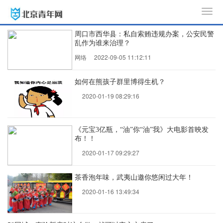
T
o
周口市西华县：私自索贿违规办案，公安民警
g
乱作为谁来治理？
g
网络
2022-09-05 11:12:11
l
e
如何在熊孩子群里博得生机？
n
2020-01-19 08:29:16
a
v
i
《元宝3亿瓶，“油”你“油”我》大电影首映发
g
布！！
a
2020-01-17 09:29:27
t
i
茶香泡年味，武夷山邀你悠闲过大年！
o
2020-01-16 13:49:34
n