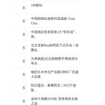
100家站
6
中国国家队秘密武器揭秘 Team
5
Chin...
中国酒店投资迎来2大“快车道”，
5
维...
北京首家Rua娃吧线下店开业！娃
5
圈女...
为美赋能|北京丽都携手弗缦成功
5
举办...
臻匠红木华北产业园5周年厂庆盛
5
大启幕
秋日鎏光，奢耀而至 | 2025宁波
5
阪...
金杯大海狮2026款 宽体商务全能
5
之选