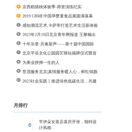
京西稻插秧体验季-师资演练纪实
2019 CBME中国孕婴童食品展圆满落幕
感知潮流艺术,卡萨帝打造艺术生活新体验
2023年2月19日北京青年网报道 王黎楠出
十年乐章·共奏新声——第十届中国国际
北京平谷文化公园园艺驿站揭牌仪式暨首
为果业拼搏一生的人
世茂服务北京|真情服务暖人心，鲜红锦旗
2023社会实践丨推进绿色低碳生活，共建
月排行
芊伊朵女装店喜庆开张，独特设
6
计风格...