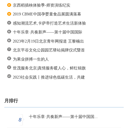
京西稻插秧体验季-师资演练纪实
2019 CBME中国孕婴童食品展圆满落幕
感知潮流艺术,卡萨帝打造艺术生活新体验
十年乐章·共奏新声——第十届中国国际
2023年2月19日北京青年网报道 王黎楠出
北京平谷文化公园园艺驿站揭牌仪式暨首
为果业拼搏一生的人
世茂服务北京|真情服务暖人心，鲜红锦旗
2023社会实践丨推进绿色低碳生活，共建
月排行
十年乐章·共奏新声——第十届中国国...
8