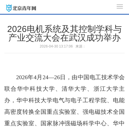
T
o
g
2026电机系统及其控制学科与
g
产业交流大会在武汉成功举办
l
e
2026-04-30 13:17:06 来源：
n
a
v
i
2026年4月24—26日，由中国电工技术学会
g
a
联合华中科技大学、清华大学、浙江大学主
t
办，华中科技大学电气与电子工程学院、电能
i
o
高密度转换全国重点实验室、强电磁技术全国
n
重点实验室、国家脉冲强磁场科学中心、华中