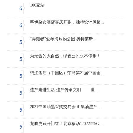
100家站
6
芊伊朵女装店喜庆开张，独特设计风格...
6
“弄潮者”爱琴海购物公园 奥特莱斯...
5
为无告的大自然，绿色公民永不停步！
5
锦江酒店（中国区）荣膺第21届中国金...
5
遗产走进生活 遗产传承文明 ——世...
5
2021中国油墨采购交易会|汇集油墨产...
5
龙腾虎跃开门红！北京移动“2022年5G...
5