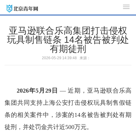
T
o
g
亚马逊联合乐高集团打击侵权
g
玩具制售链条 14名被告被判处
l
有期徒刑
e
n
2026-05-29 14:39:48 来源：
a
v
i
g
2026
年
5
月
29
日
— 近期，亚马逊联合乐高
a
t
集团共同支持上海公安打击侵权玩具制售假链
i
条的相关案件中，涉案的14名被告被判处有期
o
n
徒刑，并处罚金共计近500万元。