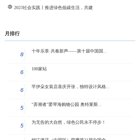
2023社会实践丨推进绿色低碳生活，共建
月排行
十年乐章·共奏新声——第十届中国国...
8
100家站
6
芊伊朵女装店喜庆开张，独特设计风格...
6
“弄潮者”爱琴海购物公园 奥特莱斯...
5
为无告的大自然，绿色公民永不停步！
5