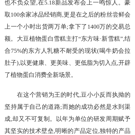
也不负众望,在5.18新品发布会上一鸣惊人。豪
取100余家冰品经销商,更是在之后的粉丝尝鲜会
上一个小时出货两万单;拿下了1400万的交易总
额。大豆植物蛋白雪糕主打“东方味·新雪糕”,结
合75%的东方人乳糖不耐受的现状(喝牛奶会拉
肚子),以更健康、更美味、更低脂为切入点,开辟
了植物蛋白消费全新场景。
在这个营销为王的时代,豆小小反而执拗的
坚持属于自己的道路;而她的成功必然是水到渠
成,却又不可复制。以年为单位的研发周期赋予
其坚实的技术壁垒,明晰的产品定位,独特的产品