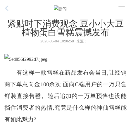
T
o
紧贴时下消费观念 豆小小大豆
g
植物蛋白雪糕震撼发布
g
l
2020-06-04 10:06:58 来源：
e
n
a
v
有这样一款雪糕在新品发布会当日,让经销
i
g
商下单意向金100余次;面向C端用户的一万只尝
a
鲜装直接售罄。随后追加的一万单预售也没能
t
i
挡住消费者的热情,究竟是什么样的神仙雪糕能
o
有如此魅力?
n