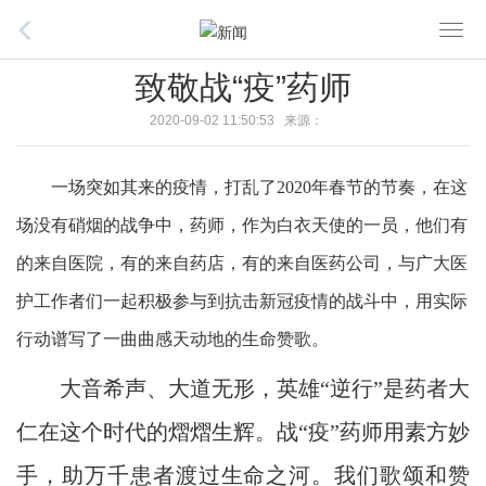
T
o
致敬战“疫”药师
g
g
2020-09-02 11:50:53 来源：
l
e
一场突如其来的疫情，打乱了2020年春节的节奏，在这
n
场没有硝烟的战争中，药师，作为白衣天使的一员，他们有
a
v
的来自医院，有的来自药店，有的来自医药公司，与广大医
i
护工作者们一起积极参与到抗击新冠疫情的战斗中，用实际
g
a
行动谱写了一曲曲感天动地的生命赞歌。
t
大音希声、大道无形，英雄“逆行”是药者大
i
o
仁在这个时代的熠熠生辉。战“疫”药师用素方妙
n
手，助万千患者渡过生命之河。我们歌颂和赞