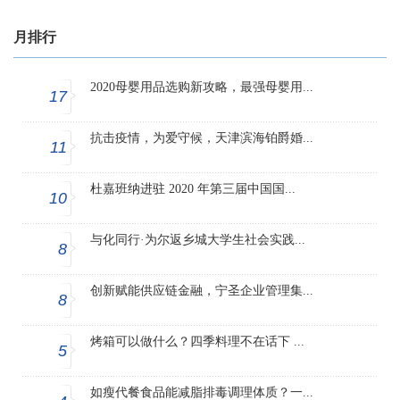
月排行
2020母婴用品选购新攻略，最强母婴用...
17
抗击疫情，为爱守候，天津滨海铂爵婚...
11
杜嘉班纳进驻 2020 年第三届中国国...
10
与化同行·为尔返乡城大学生社会实践...
8
创新赋能供应链金融，宁圣企业管理集...
8
烤箱可以做什么？四季料理不在话下 ...
5
如瘦代餐食品能减脂排毒调理体质？一...