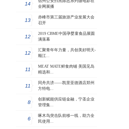
宿州公安扫黑除恶系列微电影在
14
全网展播
赤峰市第三届旅游产业发展大会
13
召开
2019 CBME中国孕婴童食品展圆
12
满落幕
汇聚青年年力量，共创美好明天-
12
顺江...
MEAT MATE鲜食肉铺 美国见岛
11
精选和...
同舟共济——凯里亚德酒店郑州
11
方特电...
创新赋能供应链金融，宁圣企业
8
管理集...
啄木鸟突击队前移一线，助力全
6
民使用...