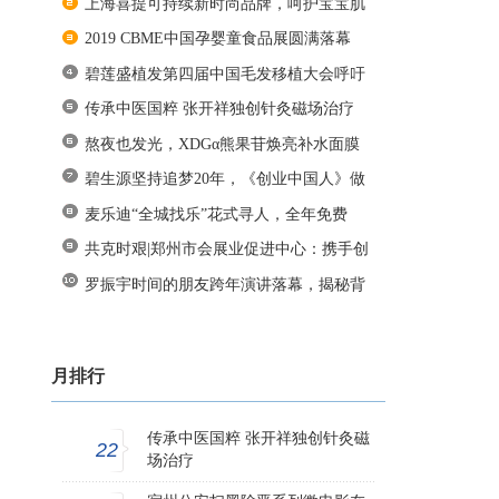
上海喜提可持续新时尚品牌，呵护宝宝肌
2019 CBME中国孕婴童食品展圆满落幕
碧莲盛植发第四届中国毛发移植大会呼吁
传承中医国粹 张开祥独创针灸磁场治疗
熬夜也发光，XDGα熊果苷焕亮补水面膜
一
碧生源坚持追梦20年，《创业中国人》做
麦乐迪“全城找乐”花式寻人，全年免费
共克时艰|郑州市会展业促进中心：携手创
罗振宇时间的朋友跨年演讲落幕，揭秘背
月排行
传承中医国粹 张开祥独创针灸磁
22
场治疗