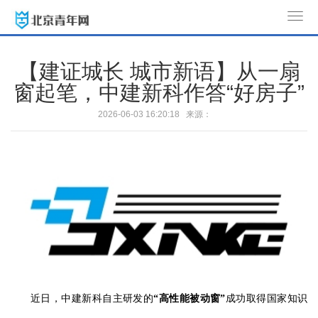
T
o
g
【建证城长 城市新语】从一扇
g
窗起笔，中建新科作答“好房子”
l
e
2026-06-03 16:20:18 来源：
n
a
v
i
g
a
t
i
o
n
近日，中建新科自主研发的
“高性能被动窗”
成功取得国家知识