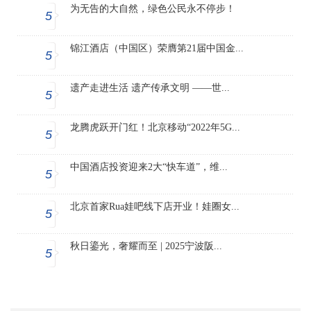
为无告的大自然，绿色公民永不停步！
5
锦江酒店（中国区）荣膺第21届中国金...
5
遗产走进生活 遗产传承文明 ——世...
5
龙腾虎跃开门红！北京移动“2022年5G...
5
中国酒店投资迎来2大“快车道”，维...
5
北京首家Rua娃吧线下店开业！娃圈女...
5
秋日鎏光，奢耀而至 | 2025宁波阪...
5