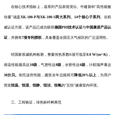
在核心技术指标上，该系列产品表现突出。中建新科“高性能被
动窗”涵盖
XK-100-P与XK-100-S两大系列、14个核心子系列
。在权
威认证方面，该产品已成功获得
德国PHI技术认证
与
中国康居产品认
证
，并拥有
7
项专利授权
，具备覆盖全国五大气候区的广泛适用性。
经国家权威机构检测，整窗传热系数K值可低至
0.8 W/(m²·K)
，
保温性能最高达
10级
，气密性达
8级
，水密性达
6级
，计权隔声量达
38分贝
。
依托这些性能，建筑全年总能耗可
降低
20%以上
，为用户
营造
恒温、恒湿、恒静、恒洁、恒氧
的“五恒”健康室内环境。
三、工程验证，绿色标杆树典范