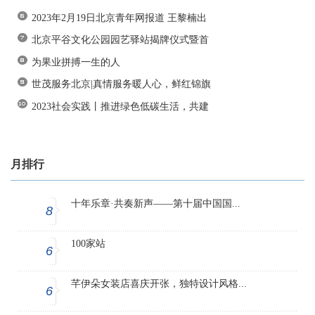
2023年2月19日北京青年网报道 王黎楠出
北京平谷文化公园园艺驿站揭牌仪式暨首
为果业拼搏一生的人
世茂服务北京|真情服务暖人心，鲜红锦旗
2023社会实践丨推进绿色低碳生活，共建
月排行
十年乐章·共奏新声——第十届中国国...
8
100家站
6
芊伊朵女装店喜庆开张，独特设计风格...
6